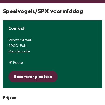
E
Speelvogels/SPX voormiddag
Contact
Vloeterstraat
3900
Pelt
n
Plan je route
a
n
a
Route
a
r
a
S
Reserveer plaatsen
r
p
S
e
p
e
e
l
Prijzen
e
v