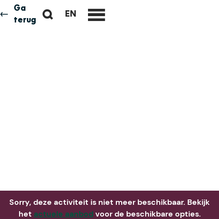
Ga
Z
EN
Neem me
vandaag
G
terug
M
o
O
e
e
T
n
k
O
u
e
T
n
H
E
E
N
G
L
I
S
H
P
A
Sorry, deze activiteit is niet meer beschikbaar. Bekijk
G
het
actuele aanbod
voor de beschikbare opties.