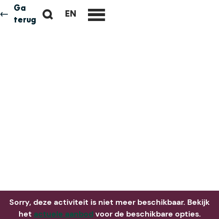
Ga
Z
EN
Neem me
vandaag
G
terug
M
o
O
e
e
T
n
k
O
u
e
T
n
H
E
E
N
G
L
I
S
H
P
A
Sorry, deze activiteit is niet meer beschikbaar. Bekijk
G
het
actuele aanbod
voor de beschikbare opties.