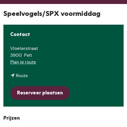
E
Speelvogels/SPX voormiddag
Contact
Vloeterstraat
3900
Pelt
n
Plan je route
a
n
a
Route
a
r
a
S
Reserveer plaatsen
r
p
S
e
p
e
e
l
Prijzen
e
v