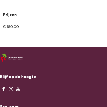
Prijzen
€ 160,00
Blijf op de hoogte
F
I
Y
a
n
o
c
s
u