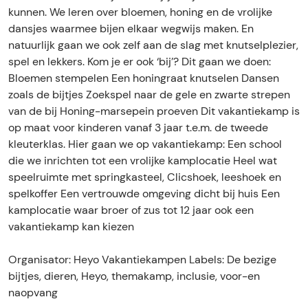
i
e
g
i
i
kunnen. We leren over bloemen, honing en de vrolijke
j
b
e
g
j
dansjes waarmee bijen elkaar wegwijs maken. En
t
i
b
e
t
natuurlijk gaan we ook zelf aan de slag met knutselplezier,
j
j
i
b
j
spel en lekkers. Kom je er ook ‘bij’? Dit gaan we doen:
e
t
j
i
e
Bloemen stempelen Een honingraat knutselen Dansen
s
j
t
j
s
zoals de bijtjes Zoekspel naar de gele en zwarte strepen
e
j
t
van de bij Honing-marsepein proeven Dit vakantiekamp is
s
e
j
op maat voor kinderen vanaf 3 jaar t.e.m. de tweede
s
e
kleuterklas. Hier gaan we op vakantiekamp: Een school
s
die we inrichten tot een vrolijke kamplocatie Heel wat
speelruimte met springkasteel, Clicshoek, leeshoek en
spelkoffer Een vertrouwde omgeving dicht bij huis Een
kamplocatie waar broer of zus tot 12 jaar ook een
vakantiekamp kan kiezen
Organisator: Heyo Vakantiekampen Labels: De bezige
bijtjes, dieren, Heyo, themakamp, inclusie, voor-en
naopvang