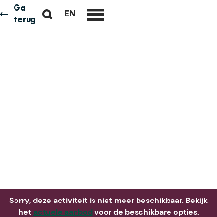
Ga
Z
EN
Neem me
vandaag
G
terug
M
o
O
e
e
T
n
k
O
u
e
T
n
H
E
E
N
G
L
I
S
H
P
A
Sorry, deze activiteit is niet meer beschikbaar. Bekijk
G
het
actuele aanbod
voor de beschikbare opties.