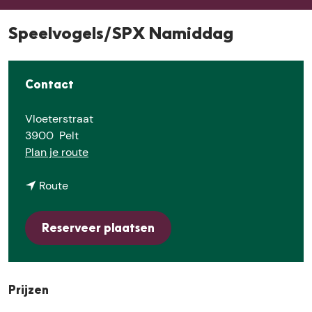
E
Speelvogels/SPX Namiddag
Contact
Vloeterstraat
3900
Pelt
n
Plan je route
a
n
a
Route
a
r
a
S
Reserveer plaatsen
r
p
S
e
p
e
e
l
Prijzen
e
v