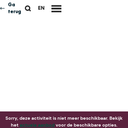
Ga
Z
EN
Neem me
vandaag
G
terug
M
o
O
e
e
T
n
k
O
u
e
T
n
H
E
E
N
G
L
I
S
H
P
A
Sorry, deze activiteit is niet meer beschikbaar. Bekijk
G
het
actuele aanbod
voor de beschikbare opties.