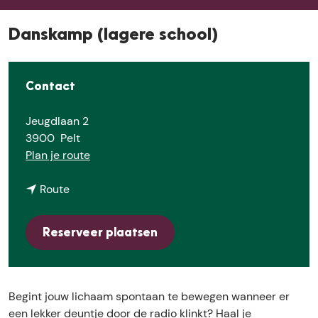
E
Danskamp (lagere school)
Contact
Jeugdlaan 2
3900
Pelt
n
Plan je route
a
n
a
Route
a
r
a
D
Reserveer plaatsen
r
a
D
n
a
s
n
k
Begint jouw lichaam spontaan te bewegen wanneer er
s
a
een lekker deuntje door de radio klinkt? Haal je