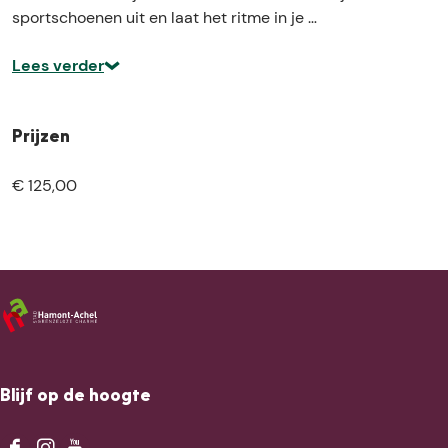
k
m
sportschoenen uit en laat het ritme in je …
a
p
m
(
Lees verder
p
l
(
a
l
g
Prijzen
a
e
g
r
€ 125,00
e
e
r
s
e
c
s
h
c
o
h
o
o
l
o
)
l
Blijf op de hoogte
)