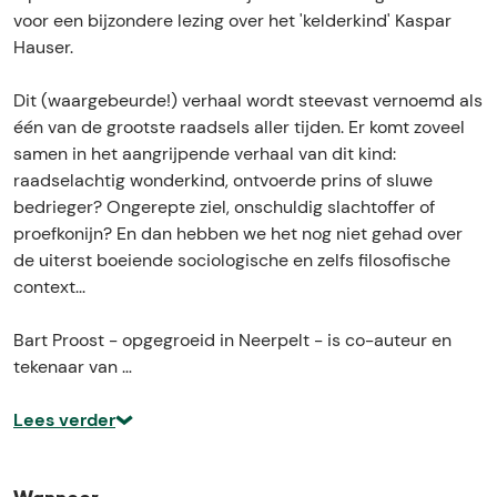
e
o
g
n
e
voor een bijzondere lezing over het 'kelderkind' Kaspar
r
v
o
g
r
Hauser.
K
e
v
o
K
a
r
e
v
a
Dit (waargebeurde!) verhaal wordt steevast vernoemd als
s
K
r
e
s
één van de grootste raadsels aller tijden. Er komt zoveel
p
a
K
r
p
samen in het aangrijpende verhaal van dit kind:
a
s
a
K
a
raadselachtig wonderkind, ontvoerde prins of sluwe
r
p
s
a
r
bedrieger? Ongerepte ziel, onschuldig slachtoffer of
H
a
p
s
H
proefkonijn? En dan hebben we het nog niet gehad over
a
r
a
p
a
de uiterst boeiende sociologische en zelfs filosofische
u
H
r
a
u
context...
s
a
H
r
s
e
u
a
H
e
Bart Proost - opgegroeid in Neerpelt - is co-auteur en
r
s
u
a
r
tekenaar van …
d
e
s
u
d
o
r
e
s
o
Lees verder
o
d
r
e
o
r
o
d
r
r
B
o
o
d
B