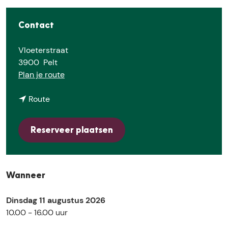
E
Contact
Vloeterstraat
3900
Pelt
n
Plan je route
a
n
a
Route
a
r
a
S
Reserveer plaatsen
r
p
S
e
p
e
e
l
Wanneer
e
v
l
o
Dinsdag 11 augustus 2026
v
g
10.00 - 16.00 uur
o
e