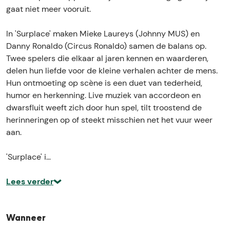
n
l
gaat niet meer vooruit.
a
d
l
o
In 'Surplace' maken Mieke Laureys (Johnny MUS) en
d
&
Danny Ronaldo (Circus Ronaldo) samen de balans op.
o
M
Twee spelers die elkaar al jaren kennen en waarderen,
&
i
delen hun liefde voor de kleine verhalen achter de mens.
M
e
Hun ontmoeting op scène is een duet van tederheid,
i
k
humor en herkenning. Live muziek van accordeon en
e
e
dwarsfluit weeft zich door hun spel, tilt troostend de
k
L
herinneringen op of steekt misschien net het vuur weer
e
a
aan.
L
u
a
r
'Surplace' i…
u
e
r
y
Lees verder
e
s
y
s
Wanneer