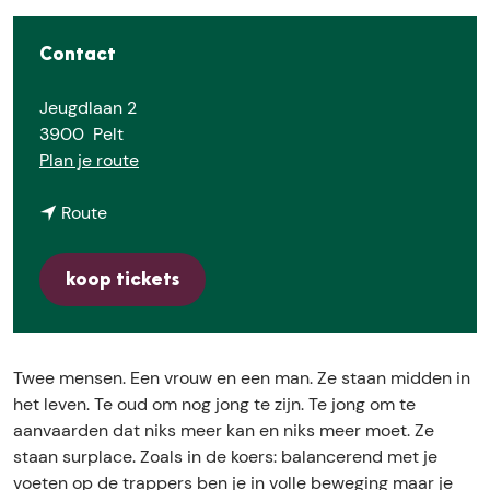
E
Contact
Jeugdlaan 2
3900
Pelt
n
Plan je route
a
n
a
Route
a
r
a
D
koop tickets
r
a
D
n
a
n
n
y
Twee mensen. Een vrouw en een man. Ze staan midden in
n
R
het leven. Te oud om nog jong te zijn. Te jong om te
y
o
aanvaarden dat niks meer kan en niks meer moet. Ze
R
n
staan surplace. Zoals in de koers: balancerend met je
o
a
voeten op de trappers ben je in volle beweging maar je