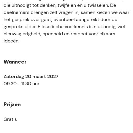
é
f
a
die uitnodigt tot denken, twijfelen en uitwisselen. De
é
f
deelnemers brengen zelf vragen in; samen kiezen we waar
é
het gesprek over gaat, eventueel aangereikt door de
gespreksleider. Filosofische voorkennis is niet nodig, wel
nieuwsgierigheid, openheid en respect voor elkaars
ideeën.
Wanneer
Zaterdag 20 maart 2027
09.30 - 11.30 uur
Prijzen
Gratis