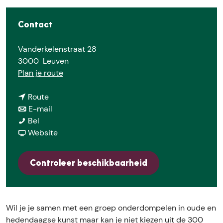
E
Contact
Vanderkelenstraat 28
3000
Leuven
n
Plan je route
a
n
a
Route
a
n
r
E-mail
O
a
a
O
Bel
n
r
a
v
n
Website
t
O
r
a
t
d
n
O
n
d
Controleer beschikbaarheid
e
t
n
O
e
k
d
t
n
k
d
e
d
t
d
e
k
e
d
e
Wil je je samen met een groep onderdompelen in oude en
'
d
k
e
'
hedendaagse kunst maar kan je niet kiezen uit de 300