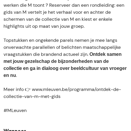
C
e
d
k
C
werken die M toont ? Reserveer dan een rondleiding: een
o
'
e
d
o
gids van M vertelt je het verhaal voor en achter de
l
C
'
e
l
schermen van de collectie van M en kiest er enkele
l
o
C
'
l
highlights uit op maat van jouw groep.
e
l
o
C
e
c
l
l
o
c
Topstukken en ongekende parels nemen je mee langs
t
e
l
l
t
onverwachte parallellen of belichten maatschappelijke
i
c
e
l
i
vraagstukken die brandend actueel zijn.
Ontdek samen
e
t
c
e
e
met jouw gezelschap de bijzonderheden van de
v
i
t
c
v
collectie en ga in dialoog over beeldcultuur van vroeger
a
e
i
t
a
.
en nu
n
v
e
i
n
M
a
v
e
M
Meer info 👉 www.mleuven.be/programma/ontdek-de-
'
n
a
v
'
collectie-van-m-met-gids
m
M
n
a
m
e
'
M
n
e
#MLeuven
t
m
'
M
t
g
e
m
'
g
i
t
e
m
i