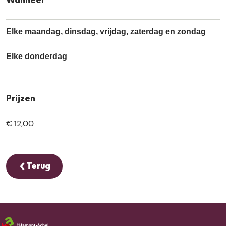
Wanneer
d
g
t
e
d
s
i
g
t
s
Elke maandag, dinsdag, vrijdag, zaterdag en zondag
d
i
g
s
d
i
Elke donderdag
s
d
s
Prijzen
€ 12,00
Terug