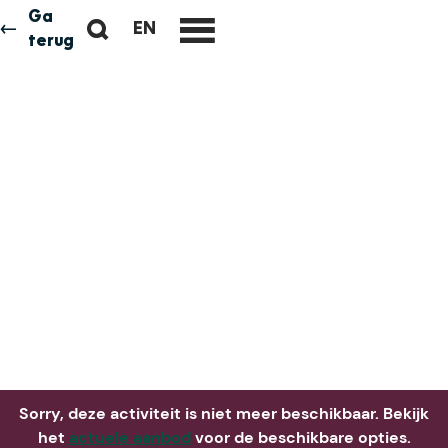
Ga
Z
EN
Neem me
vandaag
G
terug
M
o
O
e
e
T
n
k
O
u
e
T
n
H
E
E
N
G
L
I
S
H
P
A
Sorry, deze activiteit is niet meer beschikbaar. Bekijk
G
het
actuele aanbod
voor de beschikbare opties.