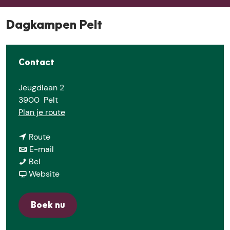
E
Dagkampen Pelt
Contact
Jeugdlaan 2
3900
Pelt
n
Plan je route
a
n
a
Route
a
n
r
E-mail
D
a
a
D
Bel
a
r
a
v
a
Website
g
D
r
a
g
k
a
D
n
k
Boek nu
a
g
a
D
a
m
k
g
a
m