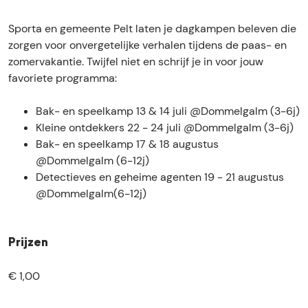
p
a
k
g
p
e
m
a
k
e
Sporta en gemeente Pelt laten je dagkampen beleven die
n
p
m
a
n
zorgen voor onvergetelijke verhalen tijdens de paas- en
P
e
p
m
P
zomervakantie. Twijfel niet en schrijf je in voor jouw
e
n
e
p
e
favoriete programma:
l
P
n
e
l
t
e
P
n
t
Bak- en speelkamp 13 & 14 juli @Dommelgalm (3-6j)
l
e
P
Kleine ontdekkers 22 - 24 juli @Dommelgalm (3-6j)
t
l
e
Bak- en speelkamp 17 & 18 augustus
t
l
@Dommelgalm (6-12j)
t
Detectieves en geheime agenten 19 - 21 augustus
@Dommelgalm(6-12j)
Prijzen
€ 1,00