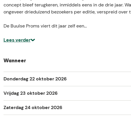
e
r
concept bleef terugkeren, inmiddels eens in de drie jaar. Wa
P
o
ongeveer drieduizend bezoekers per editie, verspreid over t
r
m
o
s
De Buulse Proms viert dit jaar zelf een…
m
U
s
n
Lees verder
U
i
n
t
i
e
Wanneer
t
d
e
b
Donderdag 22 oktober 2026
d
y
b
M
Vrijdag 23 oktober 2026
y
u
M
s
Zaterdag 24 oktober 2026
u
i
s
c
i
c