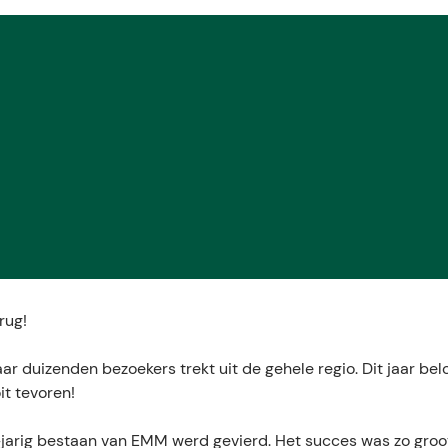
E
rug!
r duizenden bezoekers trekt uit de gehele regio. Dit jaar bel
t tevoren!
-jarig bestaan van EMM werd gevierd. Het succes was zo groo