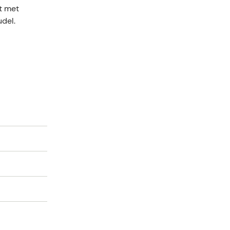
nt met
udel.