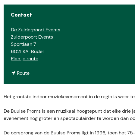
Contact
De Zuiderpoort Events
Zuiderpoort Events
Sportlaan 7
6021 KA
Budel
n
Plan je route
a
n
a
Route
a
r
a
B
r
u
Het grootste indoor muziekevenement in de regio is weer te
B
u
u
l
De Buulse Proms is een muzikaal hoogtepunt dat elke drie jaa
u
s
evenement nog groter en spectaculairder te worden dan ooi
l
e
s
P
De oorsprong van de Buulse Proms ligt in 1996, toen het 75