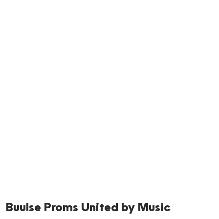
Neem me
vandaag
Buulse Proms United by Music