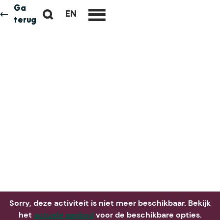
Ga
Z
EN
Neem me
vandaag
G
terug
M
o
O
e
e
T
n
k
O
u
e
T
n
H
E
E
N
G
L
I
S
H
P
A
Sorry, deze activiteit is niet meer beschikbaar. Bekijk
G
het
actuele aanbod
voor de beschikbare opties.