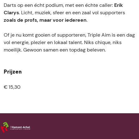
l
p
p
A
Darts op een écht podium, met een échte caller:
Erik
e
l
l
i
Clarys
. Licht, muziek, sfeer en een zaal vol supporters
A
e
e
m
zoals de profs, maar voor iedereen
.
i
A
A
m
i
i
Of je nu komt gooien of supporteren, Triple Aim is een dag
m
m
vol energie, plezier en lokaal talent. Niks chique, niks
moeilijk. Gewoon samen een topdag beleven.
Prijzen
€ 15,30