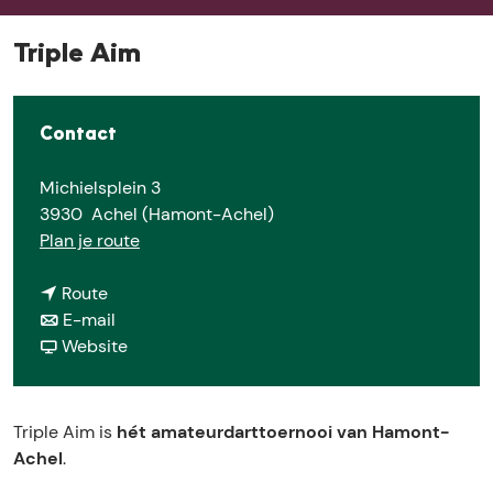
E
Triple Aim
Contact
Michielsplein 3
3930
Achel (Hamont-Achel)
n
Plan je route
a
n
a
Route
a
n
r
E-mail
a
a
v
T
Website
r
a
a
r
T
r
n
i
r
T
T
p
Triple Aim is
hét amateurdarttoernooi van Hamont-
i
r
r
l
Achel
.
p
i
i
e