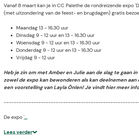
o
f
C
Vanaf 8 maart kan je in CC Palethe de rondreizende expo 
r
o
h
(met uitzondering van de feest- en brugdagen) gratis bezoe
C
r
a
h
C
n
Maandag 13 - 16.30 uur
a
h
g
Dinsdag 9 - 12 uur en 13 - 16.30 uur
n
a
e
Woensdag 9 - 12 uur en 13 - 16.30 uur
g
n
-
Donderdag 9 - 12 uur en 13 - 16.30 uur
e
g
P
Vrijdag 9 - 12 uur
-
e
e
P
-
l
Heb je zin om met Amber en Julie aan de slag te gaan in 
e
P
t
zowel de expo kan bewonderen als kan deelnemen aan e
l
e
s
een voorstelling van Layla Önlen! Je vindt hier meer inf
t
l
e
s
t
e
------------------------------------------------------
e
s
d
e
e
i
De expo
'…
d
e
t
i
d
i
Lees verder
t
i
e