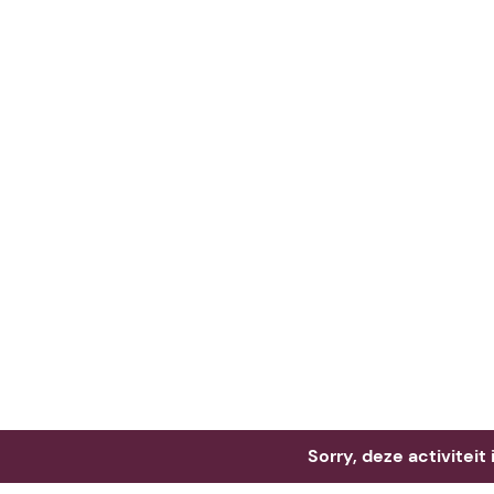
Neem me
vandaag
Sorry, deze activiteit