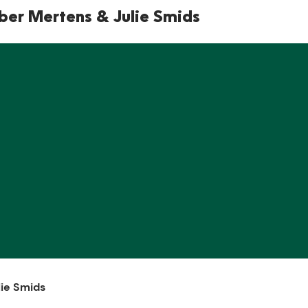
E
mber Mertens & Julie Smids
lie Smids