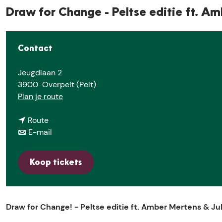
Draw for Change - Peltse editie ft. A
Contact
Jeugdlaan 2
3900
Overpelt (Pelt)
n
Plan je route
a
n
a
Route
a
n
r
E-mail
a
a
D
r
a
r
Koop tickets
D
r
a
r
D
w
a
r
f
w
a
o
Draw for Change! - Peltse editie ft. Amber Mertens & Ju
f
w
r