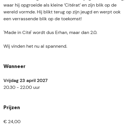
m
r
waar hij opgroeide als kleine ‘Citérat’ en zijn blik op de
i
c
wereld vormde. Hij blikt terug op zijn jeugd en werpt ook
r
i
een verrassende blik op de toekomst!
c
i
'Made in Cité' wordt dus Erhan, maar dan 2.0.
Wij vinden het nu al spannend.
Wanneer
Vrijdag 23 april 2027
20.30 - 22.00 uur
Prijzen
€ 24,00