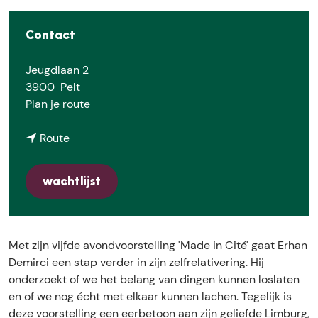
E
Contact
Jeugdlaan 2
3900
Pelt
n
Plan je route
a
n
a
Route
a
r
a
E
wachtlijst
r
r
E
h
r
a
h
n
Met zijn vijfde avondvoorstelling 'Made in Cité' gaat Erhan
a
D
Demirci een stap verder in zijn zelfrelativering. Hij
n
e
onderzoekt of we het belang van dingen kunnen loslaten
D
m
en of we nog écht met elkaar kunnen lachen. Tegelijk is
e
i
deze voorstelling een eerbetoon aan zijn geliefde Limburg,