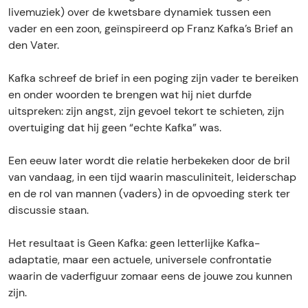
i
f
livemuziek) over de kwetsbare dynamiek tussen een
e
V
vader en een zoon, geïnspireerd op Franz Kafka’s Brief an
f
e
den Vater.
V
r
e
l
Kafka schreef de brief in een poging zijn vader te bereiken
r
o
en onder woorden te brengen wat hij niet durfde
l
f
uitspreken: zijn angst, zijn gevoel tekort te schieten, zijn
o
(
overtuiging dat hij geen “echte Kafka” was.
f
6
(
e
Een eeuw later wordt die relatie herbekeken door de bril
6
s
van vandaag, in een tijd waarin masculiniteit, leiderschap
e
e
en de rol van mannen (vaders) in de opvoeding sterk ter
s
c
discussie staan.
e
u
c
n
Het resultaat is Geen Kafka: geen letterlijke Kafka-
u
d
adaptatie, maar een actuele, universele confrontatie
n
a
waarin de vaderfiguur zomaar eens de jouwe zou kunnen
d
i
zijn.
a
r