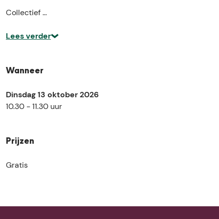
i
)
Collectief …
r
)
Lees verder
Wanneer
Dinsdag 13 oktober 2026
10.30 - 11.30 uur
Prijzen
Gratis