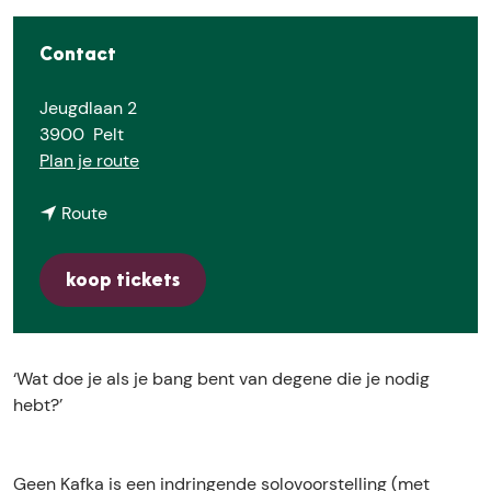
E
Contact
Jeugdlaan 2
3900
Pelt
n
Plan je route
a
n
a
Route
a
r
a
C
koop tickets
r
o
C
l
o
l
l
e
‘Wat doe je als je bang bent van degene die je nodig
l
c
hebt?’
e
t
c
i
t
e
Geen Kafka is een indringende solovoorstelling (met