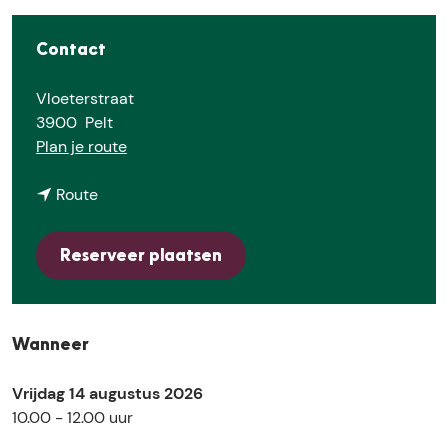
E
Contact
Vloeterstraat
3900
Pelt
n
Plan je route
a
n
a
Route
a
r
a
S
Reserveer plaatsen
r
p
S
e
p
e
e
l
Wanneer
e
v
l
o
Vrijdag 14 augustus 2026
v
g
10.00 - 12.00 uur
o
e