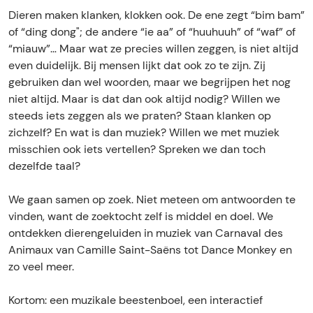
E
"
r
i
Dieren maken klanken, klokken ook. De ene zegt “bim bam”
B
"
m
of “ding dong"; de andere “ie aa” of “huuhuuh” of “waf” of
i
B
b
“miauw”… Maar wat ze precies willen zeggen, is niet altijd
m
i
a
even duidelijk. Bij mensen lijkt dat ook zo te zijn. Zij
b
m
m
gebruiken dan wel woorden, maar we begrijpen het nog
a
b
,
niet altijd. Maar is dat dan ook altijd nodig? Willen we
m
a
r
steeds iets zeggen als we praten? Staan klanken op
,
m
o
zichzelf? En wat is dan muziek? Willen we met muziek
r
,
a
misschien ook iets vertellen? Spreken we dan toch
o
r
r
dezelfde taal?
a
o
r
r
a
r
We gaan samen op zoek. Niet meteen om antwoorden te
r
r
r
vinden, want de zoektocht zelf is middel en doel. We
r
r
!
ontdekken dierengeluiden in muziek van Carnaval des
r
r
"
Animaux van Camille Saint-Saëns tot Dance Monkey en
!
r
D
zo veel meer.
"
!
e
D
"
m
Kortom: een muzikale beestenboel, een interactief
e
D
u