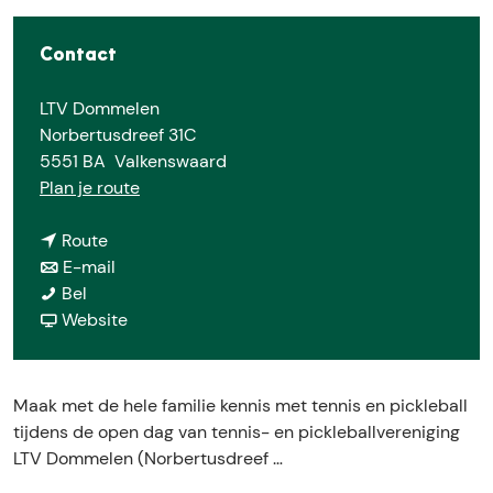
E
Contact
LTV Dommelen
Norbertusdreef 31C
5551 BA
Valkenswaard
n
Plan je route
a
n
a
Route
a
n
r
E-mail
O
a
a
O
Bel
p
r
a
v
p
Website
e
O
r
a
e
n
p
O
n
n
F
e
p
O
F
Maak met de hele familie kennis met tennis en pickleball
a
n
e
p
a
tijdens de open dag van tennis- en pickleballvereniging
m
F
n
e
m
LTV Dommelen (Norbertusdreef …
i
a
F
n
i